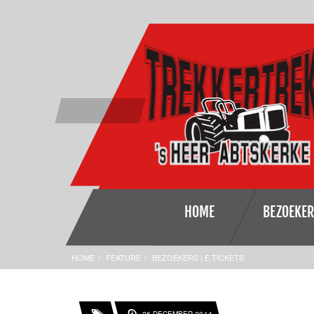
HOME
BEZOEKE
HOME
FEATURE
BEZOEKERS | E TICKETS