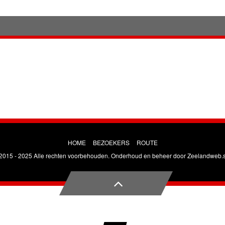
HOME
BEZOEKERS
ROUTE
2015 - 2025 Alle rechten voorbehouden. Onderhoud en beheer door
Zeelandweb.s