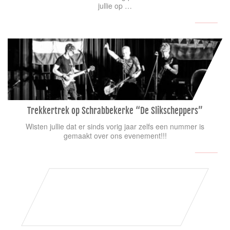
jullie op …
Trekkertrek op Schrabbekerke “De Slikscheppers”
Wisten jullie dat er sinds vorig jaar zelfs een nummer is
gemaakt over ons evenement!!!