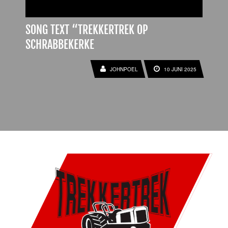
SONG TEXT “TREKKERTREK OP
SCHRABBEKERKE
10 JUNI 2025
JOHNPOEL