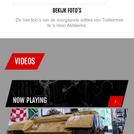
BEKIJK FOTO’S
Zie hier foto’s van de voorgaande edities van Trekkertrek
te ‘s-Heer Abtskerke.
VIDEOS
NOW PLAYING