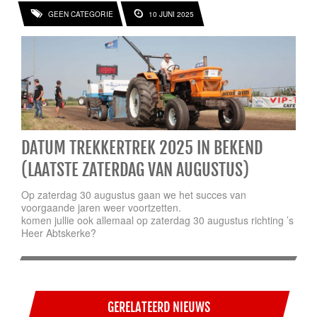
GEEN CATEGORIE
10 JUNI 2025
DATUM TREKKERTREK 2025 IN BEKEND
(LAATSTE ZATERDAG VAN AUGUSTUS)
Op zaterdag 30 augustus gaan we het succes van
voorgaande jaren weer voortzetten.
komen jullie ook allemaal op zaterdag 30 augustus richting ’s
Heer Abtskerke?
GERELATEERD NIEUWS