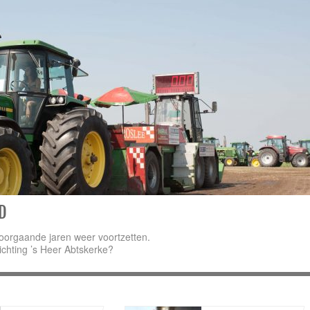
D
oorgaande jaren weer voortzetten.
ichting ’s Heer Abtskerke?