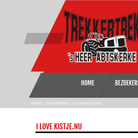
HOME
BEZOEKER
HOME
SPONSOREN
I LOVE KISTJE.NU
I LOVE KISTJE.NU