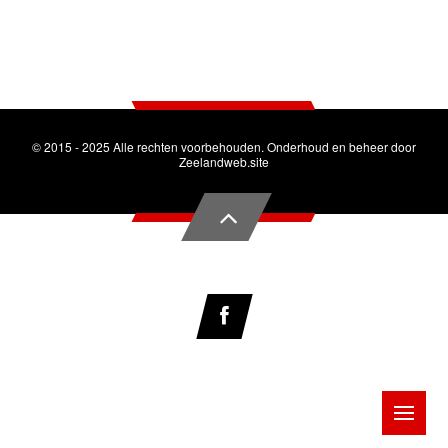
© 2015 - 2025 Alle rechten voorbehouden. Onderhoud en beheer door
Zeelandweb.site
Me