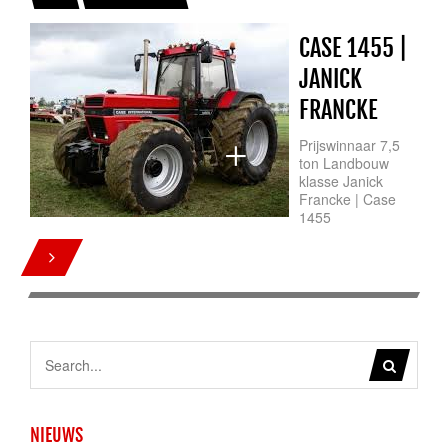
CASE 1455 |
JANICK
FRANCKE
+
Prijswinnaar 7,5
ton Landbouw
klasse Janick
Francke | Case
1455
NIEUWS