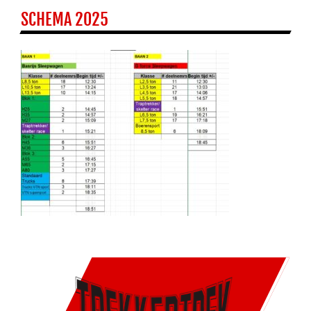
SCHEMA 2025